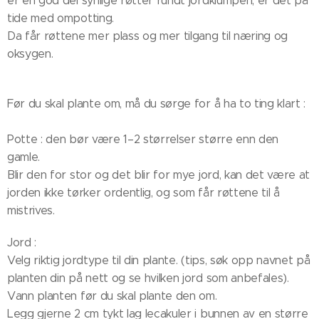
er en god del synlige røtter rundt jordklumpen, er det på
tide med ompotting.
Da får røttene mer plass og mer tilgang til næring og
oksygen.
Før du skal plante om, må du sørge for å ha to ting klart :
Potte : den bør være 1–2 størrelser større enn den
gamle.
Blir den for stor og det blir for mye jord, kan det være at
jorden ikke tørker ordentlig, og som får røttene til å
mistrives.
Jord :
Velg riktig jordtype til din plante. (tips, søk opp navnet på
planten din på nett og se hvilken jord som anbefales).
Vann planten før du skal plante den om.
Legg gjerne 2 cm tykt lag lecakuler i bunnen av en større