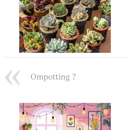
Ompotting ? 🌿