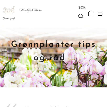
SØK
Olsen Godt Planta
Grønn glede
Grønnplanter tips
og råd