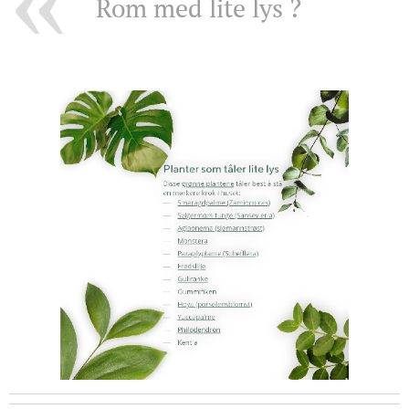
Rom med lite lys ? ⤵️