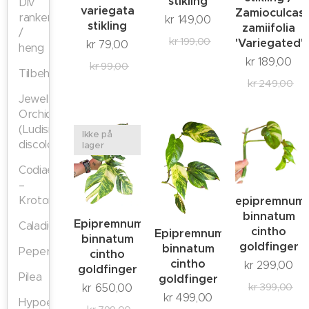
stikling
Div
variegata
Zamioculcas
ranker
kr
149,00
stikling
zamiifolia
/
kr
199,00
'Variegated'
kr
79,00
heng
kr
189,00
kr
99,00
Tilbehør
kr
249,00
Jewel
Orchid
(Ludisia
Ikke på
discolor)
lager
Codiaeum
–
Kroton
epipremnum
binnatum
Epipremnum
Caladium
cintho
Epipremnum
binnatum
goldfinger
binnatum
Peperomia
cintho
cintho
kr
299,00
goldfinger
Pilea
goldfinger
kr
399,00
kr
650,00
kr
499,00
Hypoestes