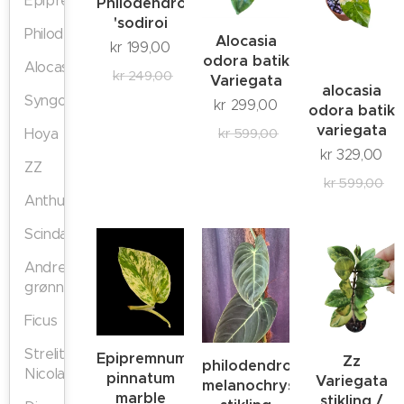
Epipremnum
Philodendron
'sodiroi
Philodendron
Alocasia
kr
199,00
odora batik
Alocasia
kr
249,00
Variegata
alocasia
Syngonium
kr
299,00
odora batik
variegata
kr
599,00
Hoya
kr
329,00
ZZ
kr
599,00
Anthurium
Scindapsus
Andre
grønnplanter
Ficus
Strelitzia
Epipremnum
Zz
philodendron
Nicolai
pinnatum
Variegata
melanochrysum
marble
stikling /