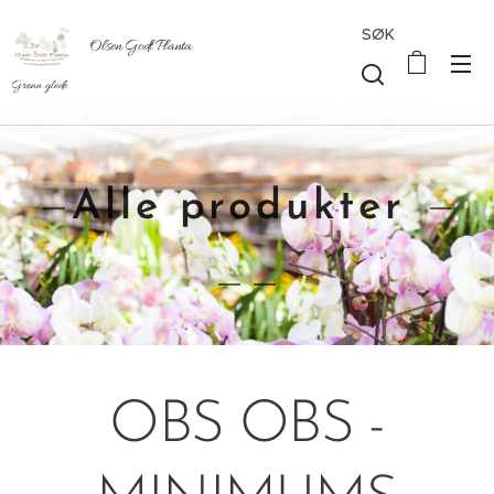
SØK
Olsen Godt Planta
Grønn glede
Alle produkter
OBS OBS -