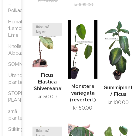
kr
799,00
–
kr
699,00
Polkadot
Homalomena
Ikke på
‘Lemon
lager
Lime’
Knoller,
Alocasia
SOMMERTILBUD
Ficus
Utendørs
Elastica
planter
Monstera
Gummiplante
'Shivereana'
variegata
STORE
/ Ficus
kr
50,00
(revertert)
PLANTER
kr
100,00
kr
50,00
små
planter
Stiklinger
Ikke på
lager