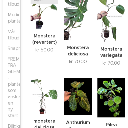
tilbud
Medium
planter
Vår
Monstera
tilbud
(revertert)
Monstera
Rhaphidophora
Monstera
kr
50,00
deliciosa
variegata
FREM
kr
70,00
kr
70,00
FRA
GLEMSELEN
-
planter
som
ønsker
en
ny
start
monstera
Anthurium
Pilea
Billigkroken
deliciosa