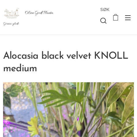
SØK
Olsen Godt Planta
Grønn glede
Alocasia black velvet KNOLL
medium