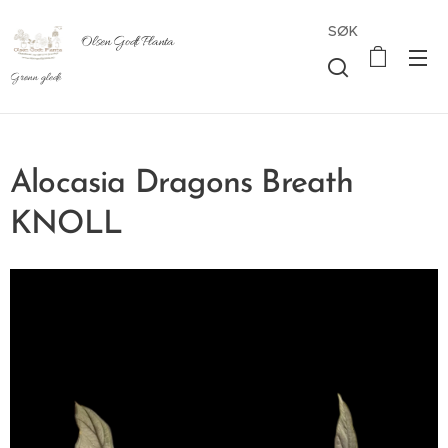
SØK
Olsen Godt Planta
Grønn glede
Alocasia Dragons Breath
KNOLL