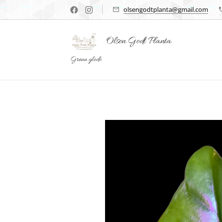
olsengodtplanta@gmail.com
Olsen Godt Planta
Grønn glede