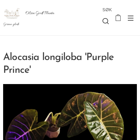
SØK
Olsen Godt Planta
Grønn glede
Alocasia longiloba 'Purple
Prince'