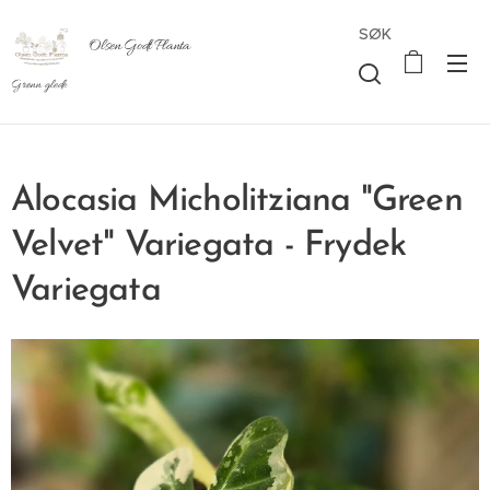
SØK
Olsen Godt Planta
Grønn glede
Alocasia Micholitziana "Green
Velvet" Variegata - Frydek
Variegata