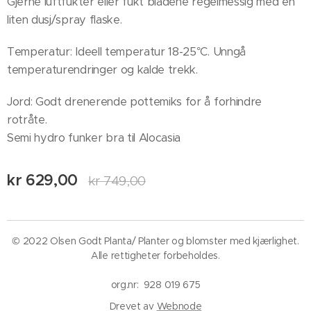
Gjerne luftfukter eller fukt bladene regelmessig med en
liten dusj/spray flaske.
Temperatur: Ideell temperatur 18-25°C. Unngå
temperaturendringer og kalde trekk.
Jord: Godt drenerende pottemiks for å forhindre
rotråte.
Semi hydro funker bra til Alocasia
kr
629,00
kr
749,00
© 2022 Olsen Godt Planta/ Planter og blomster med kjærlighet.
Alle rettigheter forbeholdes.
org.nr: 928 019 675
Drevet av
Webnode