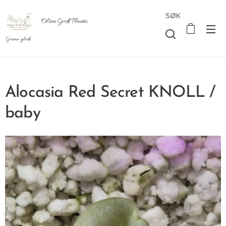
SØK
Olsen Godt Planta
Grønn glede
Alocasia Red Secret KNOLL /
baby