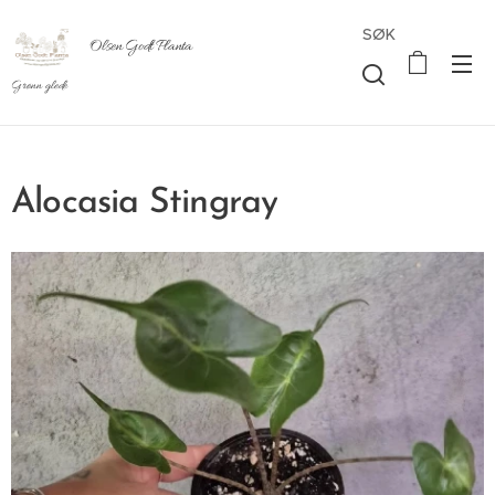
SØK
Olsen Godt Planta
Grønn glede
Alocasia Stingray