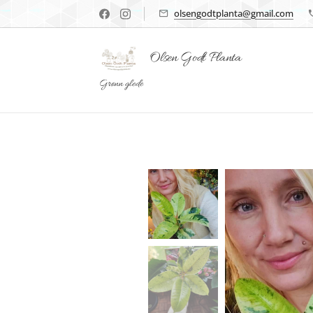
olsengodtplanta@gmail.com
Olsen Godt Planta
Grønn glede