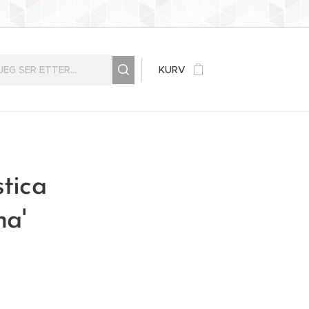
KURV
stica
na'