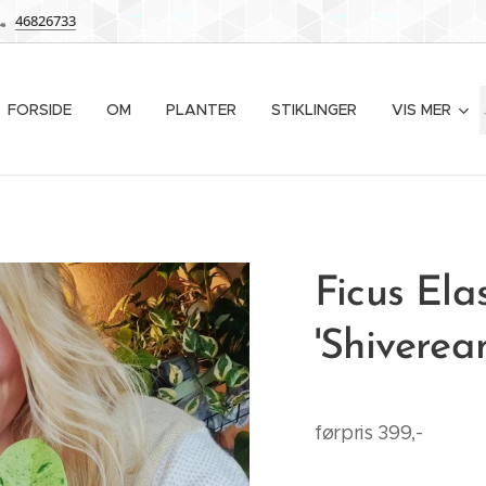
46826733
FORSIDE
OM
PLANTER
STIKLINGER
VIS MER
Ficus Ela
'Shiverea
førpris 399,-