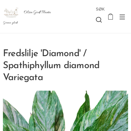
SØK
Olsen Godt Planta
Grønn glede
Fredslilje 'Diamond' /
Spathiphyllum diamond
Variegata