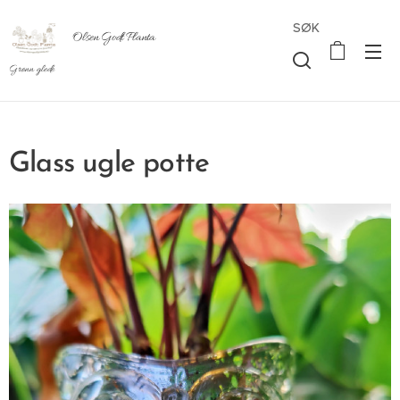
SØK
Olsen Godt Planta
Grønn glede
Glass ugle potte