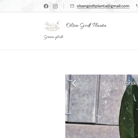
olsengodtplanta@gmail.com
Olsen Godt Planta
Grønn glede