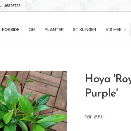
46826733
FORSIDE
OM
PLANTER
STIKLINGER
VIS MER
Hoya 'Ro
Purple'
før 299,-