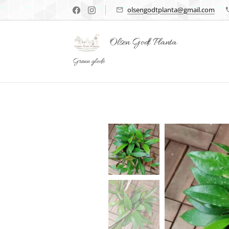
olsengodtplanta@gmail.com
Olsen Godt Planta
Grønn glede