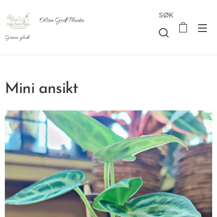
SØK
Olsen Godt Planta
Grønn glede
Mini ansikt