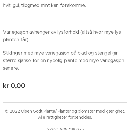
hvit, gul, tilogmed mint kan forekomme.
Variegasjon avhenger av lysforhold (altså hvor mye lys
planten får)
Stiklinger med mye variegasjon på blad og stengel gir
større sjanse for en nydelig plante med mye variegasjon
senere.
kr
0,00
© 2022 Olsen Godt Planta/ Planter og blomster med kjærlighet.
Alle rettigheter forbeholdes.
org.nr: 928 019 675