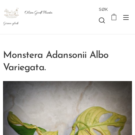
SØK
Olsen Godt Planta
Grønn glede
Monstera Adansonii Albo
Variegata.