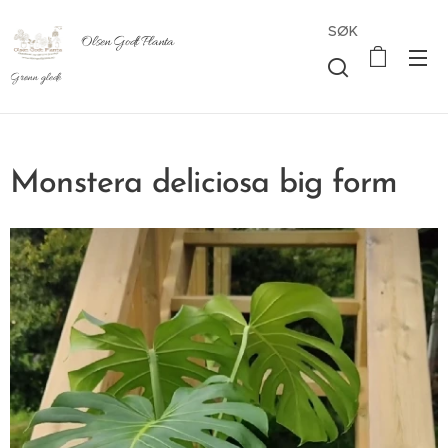
SØK
Olsen Godt Planta
Grønn glede
Monstera deliciosa big form