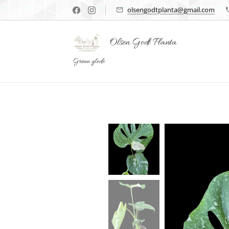
olsengodtplanta@gmail.com
Olsen Godt Planta
Grønn glede