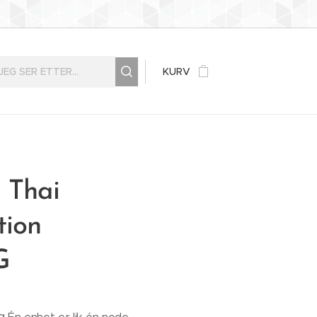
KURV
 Thai
tion
G