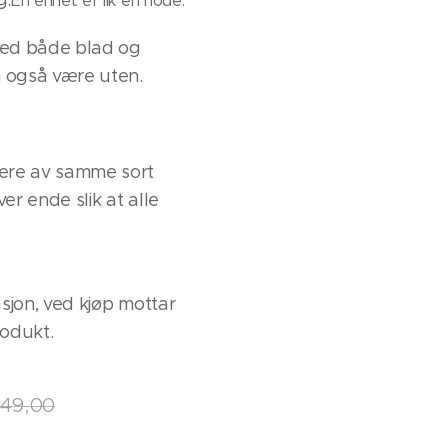
g.
Én enhet er lik én node.
med både blad og
n også være uten.
flere av samme sort
ver ende slik at alle
rasjon, ved kjøp mottar
rodukt.
49,00