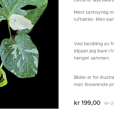
Dette er sidestiklin
Mest sannsynlig 
luftrøtter. Men ka
Ved bestilling av 
klipper jeg bare i h
henger sammen.
Bilder er for illust
man tilsvarende p
kr
199,00
kr
2