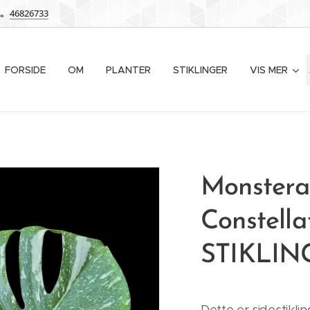
46826733
FORSIDE
OM
PLANTER
STIKLINGER
VIS MER
Monstera
Constella
STIKLIN