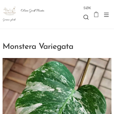
SØK
Olsen Godt Planta
Grønn glede
Monstera Variegata