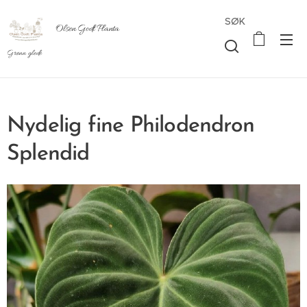
SØK
Olsen Godt Planta
Grønn glede
Nydelig fine Philodendron
Splendid