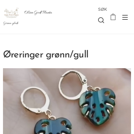
SØK
Olsen Godt Planta
Grønn glede
Øreringer grønn/gull