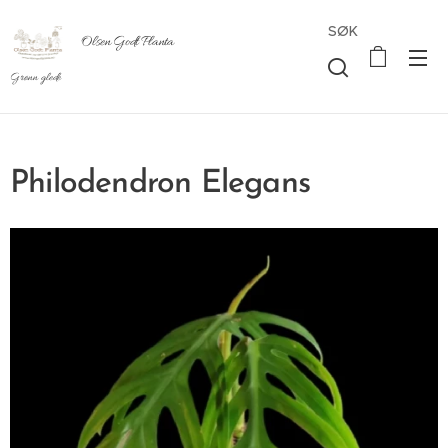
SØK
Olsen Godt Planta
Grønn glede
Philodendron Elegans