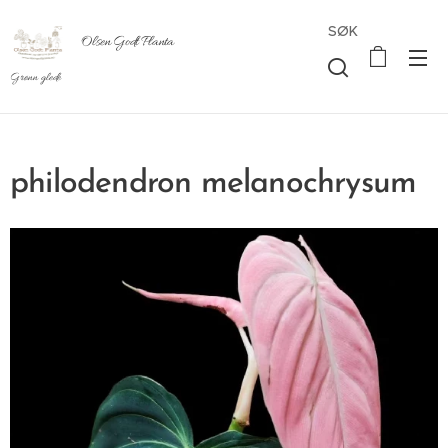
SØK
Olsen Godt Planta
Grønn glede
philodendron melanochrysum