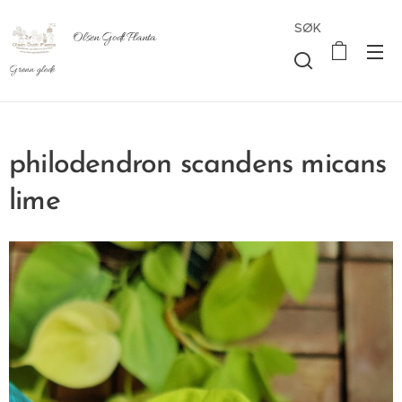
SØK
Olsen Godt Planta
Grønn glede
philodendron scandens micans
lime