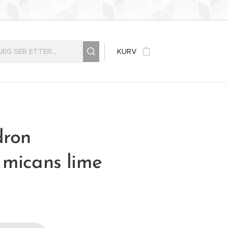
KURV
dron
 micans lime