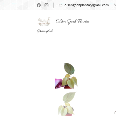
olsengodtplanta@gmail.com
Olsen Godt Planta
Grønn glede