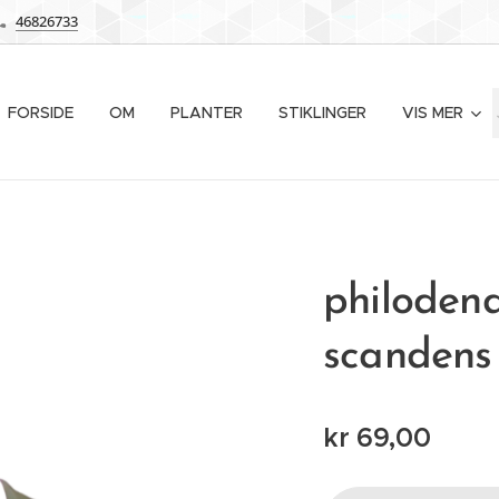
46826733
FORSIDE
OM
PLANTER
STIKLINGER
VIS MER
philoden
scandens
kr
69,00