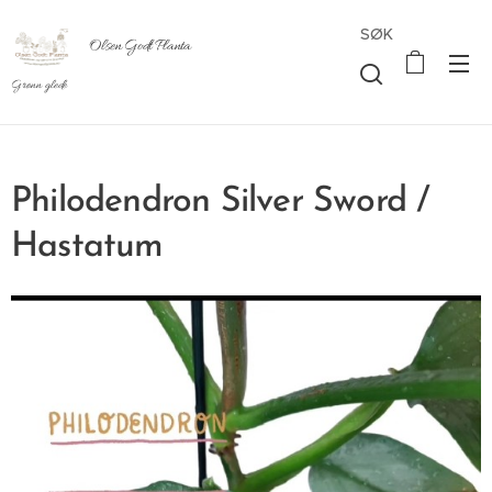
SØK
Olsen Godt Planta
Grønn glede
Philodendron Silver Sword /
Hastatum