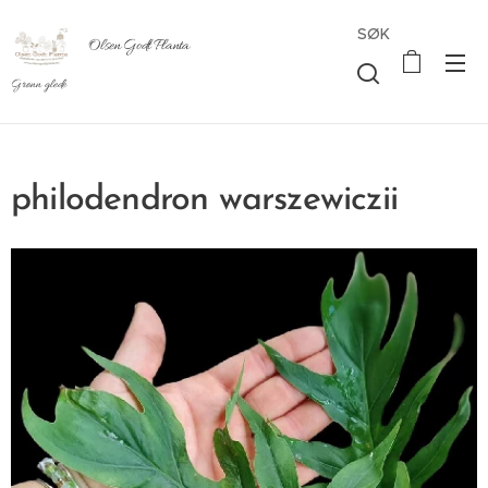
SØK
Olsen Godt Planta
Grønn glede
philodendron warszewiczii