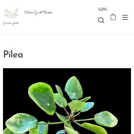
SØK
Olsen Godt Planta
Grønn glede
Pilea