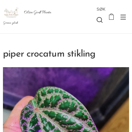
SØK
Olsen Godt Planta
Grønn glede
piper crocatum stikling