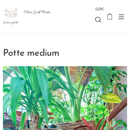
SØK
Olsen Godt Planta
Grønn glede
Potte medium