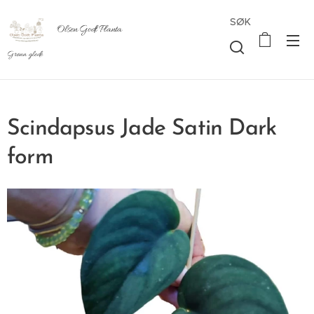
SØK
Olsen Godt Planta
Grønn glede
Scindapsus Jade Satin Dark
form