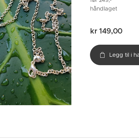
før 249,-
håndlaget
kr
149,00
Legg til i 