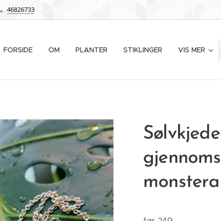
46826733
FORSIDE
OM
PLANTER
STIKLINGER
VIS MER
Sølvkjed
gjennoms
monstera