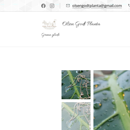
olsengodtplanta@gmail.com
Olsen Godt Planta
Grønn glede