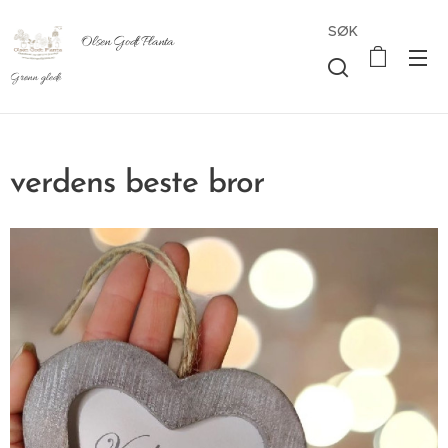
SØK
Olsen Godt Planta
Grønn glede
verdens beste bror